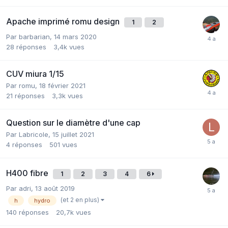
Apache imprimé romu design
1
2
Par barbarian,
14 mars 2020
28
réponses
3,4k
vues
CUV miura 1/15
Par romu,
18 février 2021
21
réponses
3,3k
vues
Question sur le diamètre d'une cap
Par Labricole,
15 juillet 2021
4
réponses
501
vues
H400 fibre
1
2
3
4
6
Par adri,
13 août 2019
(et 2 en plus)
h
hydro
140
réponses
20,7k
vues