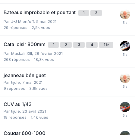
Bateaux improbable et pourtant
1
2
Par J-J M on/off,
5 mai 2021
29
réponses
2,5k
vues
Cata loisir 800mm
1
2
3
4
11
Par Maskali XIII,
28 février 2021
268
réponses
18,3k
vues
jeanneau béniguet
Par tijule,
7 mai 2021
9
réponses
3,9k
vues
CUV au 1/43
Par tijule,
23 avril 2021
19
réponses
1,4k
vues
Cougar 600-1000