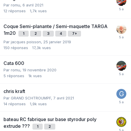
Par romu,
6 avril 2021
12
réponses
1,7k
vues
Coque Semi-planante / Semi-maquette TARGA
1m20
1
2
3
4
7
Par jacques poisson,
25 janvier 2019
150
réponses
17,3k
vues
Cata 600
Par romu,
19 novembre 2020
5
réponses
1k
vues
chris kraft
Par GRAND SCHTROUMPF,
7 avril 2021
14
réponses
1,9k
vues
bateau RC fabrique sur base styrodur poly
extrude ???
1
2