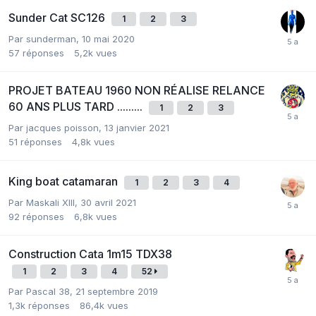
Sunder Cat SC126
1
2
3
Par sunderman,
10 mai 2020
57
réponses
5,2k
vues
PROJET BATEAU 1960 NON RÉALISE RELANCE
60 ANS PLUS TARD .........
1
2
3
Par jacques poisson,
13 janvier 2021
51
réponses
4,8k
vues
King boat catamaran
1
2
3
4
Par Maskali XIII,
30 avril 2021
92
réponses
6,8k
vues
Construction Cata 1m15 TDX38
1
2
3
4
52
Par Pascal 38,
21 septembre 2019
1,3k
réponses
86,4k
vues