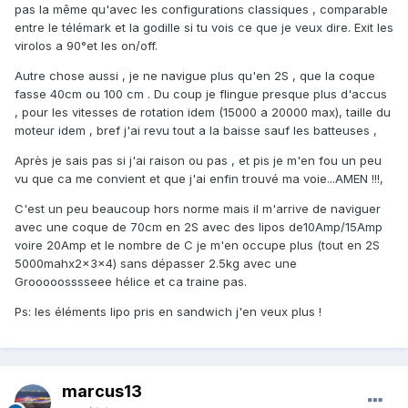
pas la même qu'avec les configurations classiques , comparable
entre le télémark et la godille si tu vois ce que je veux dire. Exit les
virolos a 90°et les on/off.
Autre chose aussi , je ne navigue plus qu'en 2S , que la coque
fasse 40cm ou 100 cm . Du coup je flingue presque plus d'accus
, pour les vitesses de rotation idem (15000 a 20000 max), taille du
moteur idem , bref j'ai revu tout a la baisse sauf les batteuses ,
Après je sais pas si j'ai raison ou pas , et pis je m'en fou un peu
vu que ca me convient et que j'ai enfin trouvé ma voie...AMEN !!!,
C'est un peu beaucoup hors norme mais il m'arrive de naviguer
avec une coque de 70cm en 2S avec des lipos de10Amp/15Amp
voire 20Amp et le nombre de C je m'en occupe plus (tout en 2S
5000mahx2x3x4) sans dépasser 2.5kg avec une
Grooooosssseee hélice et ca traine pas.
Ps: les éléments lipo pris en sandwich j'en veux plus !
marcus13