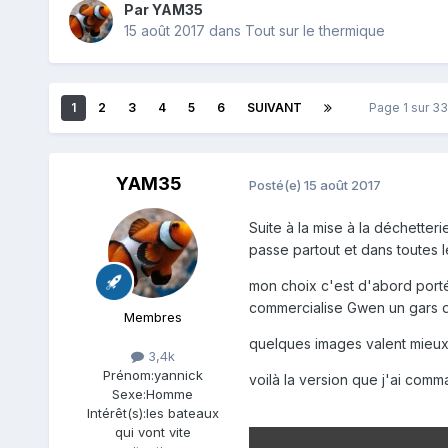
Par YAM35
15 août 2017
dans
Tout sur le thermique
1
2
3
4
5
6
SUIVANT
Page 1 sur 3
YAM35
Posté(e)
15 août 2017
Suite à la mise à la déchetter
passe partout et dans toutes l
mon choix c'est d'abord porté
commercialise Gwen un gars 
Membres
quelques images valent mieux 
3,4k
Prénom:
yannick
voilà la version que j'ai com
Sexe:
Homme
Intérêt(s):
les bateaux
qui vont vite