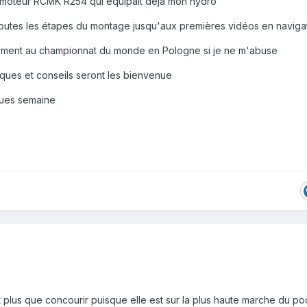
 moteur RCMK R254 qui équipait déjà mon hydro
toutes les étapes du montage jusqu'aux premières vidéos en naviga
ement au championnat du monde en Pologne si je ne m'abuse
ques et conseils seront les bienvenue
ques semaine
t plus que concourir puisque elle est sur la plus haute marche du p