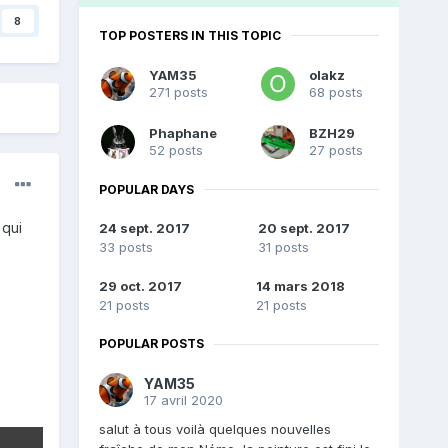
8
TOP POSTERS IN THIS TOPIC
YAM35
olakz
271 posts
68 posts
Phaphane
BZH29
52 posts
27 posts
POPULAR DAYS
 qui
24 sept. 2017
20 sept. 2017
33 posts
31 posts
29 oct. 2017
14 mars 2018
21 posts
21 posts
POPULAR POSTS
YAM35
17 avril 2020
salut à tous voilà quelques nouvelles