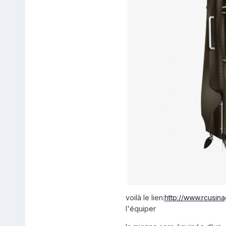
voilà le lien:
http://www.rcusin
l'équiper