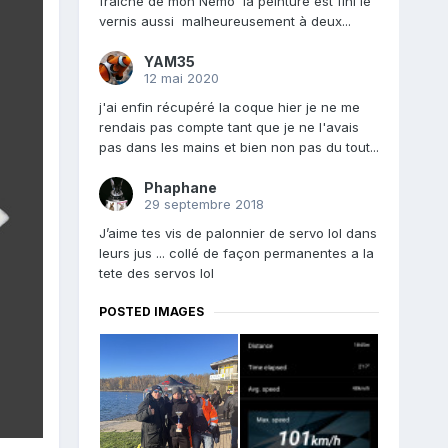
fraîche de mon Némo la peinture est fini le
vernis aussi malheureusement à deux...
YAM35
12 mai 2020
j'ai enfin récupéré la coque hier je ne me
rendais pas compte tant que je ne l'avais
pas dans les mains et bien non pas du tout...
Phaphane
29 septembre 2018
J’aime tes vis de palonnier de servo lol dans
leurs jus ... collé de façon permanentes a la
tete des servos lol
POSTED IMAGES