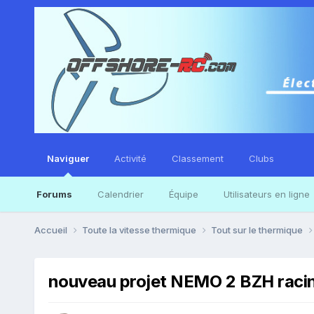
Naviguer
Activité
Classement
Clubs
Forums
Calendrier
Équipe
Utilisateurs en ligne
Accueil
Toute la vitesse thermique
Tout sur le thermique
nouveau projet NEMO 2 BZH raci