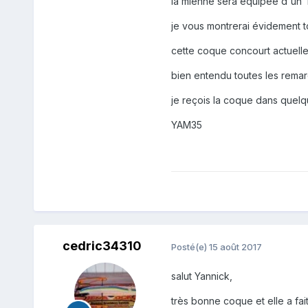
la mienne sera équipée d'un
je vous montrerai évidement 
cette coque concourt actuell
bien entendu toutes les remar
je reçois la coque dans quel
YAM35
cedric34310
Posté(e)
15 août 2017
salut Yannick,
très bonne coque et elle a fai