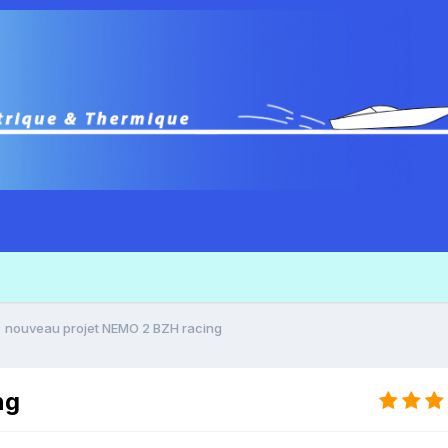
nouveau projet NEMO 2 BZH racing
ng