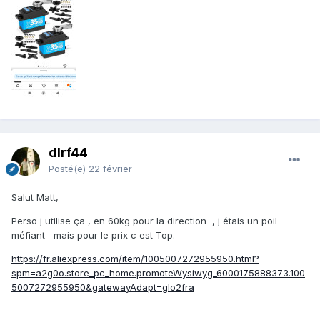
dlrf44
Posté(e)
22 février
Salut Matt,
Perso j utilise ça , en 60kg pour la direction , j étais un poil
méfiant mais pour le prix c est Top.
https://fr.aliexpress.com/item/1005007272955950.html?
spm=a2g0o.store_pc_home.promoteWysiwyg_6000175888373.100
5007272955950&gatewayAdapt=glo2fra