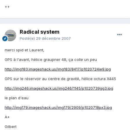
++
Radical system
Posté(e)
29 décembre 2007
merci spid et Laurent,
GPS à l'avant, hélice graupner 48, ça colle un peu
http://img183.imageshack.us/img183/8417/p1020724ie9.jpg
GPS sur le réservoir au centre de gravité, hélice octura X445
http://img246.imageshack.us/img246/1145/p1020739gg3.jpg
le plan d'eau
http://img179.imageshack.us/img179/2909/p1020718px3.jpg
A+
Gilbert