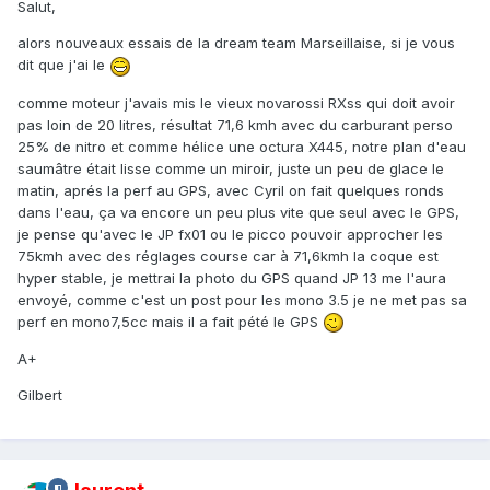
Salut,
alors nouveaux essais de la dream team Marseillaise, si je vous
dit que j'ai le
comme moteur j'avais mis le vieux novarossi RXss qui doit avoir
pas loin de 20 litres, résultat 71,6 kmh avec du carburant perso
25% de nitro et comme hélice une octura X445, notre plan d'eau
saumâtre était lisse comme un miroir, juste un peu de glace le
matin, aprés la perf au GPS, avec Cyril on fait quelques ronds
dans l'eau, ça va encore un peu plus vite que seul avec le GPS,
je pense qu'avec le JP fx01 ou le picco pouvoir approcher les
75kmh avec des réglages course car à 71,6kmh la coque est
hyper stable, je mettrai la photo du GPS quand JP 13 me l'aura
envoyé, comme c'est un post pour les mono 3.5 je ne met pas sa
perf en mono7,5cc mais il a fait pété le GPS
A+
Gilbert