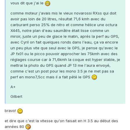
vous dit que j'ai le
comme moteur j'avais mis le vieux novarossi RXss qui doit
avoir pas loin de 20 litres, résultat 71,6 kmh avec du
carburant perso 25% de nitro et comme hélice une octura
X445, notre plan d'eau saumâtre était lisse comme un
miroir, juste un peu de glace le matin, aprés la perf au GPS,
avec Cyril on fait quelques ronds dans l'eau, ça va encore
un peu plus vite que seul avec le GPS, je pense qu'avec le
JP fx01 ou le picco pouvoir approcher les 75kmh avec des
réglages course car à 71,6kmh la coque est hyper stable, je
mettrai la photo du GPS quand JP 13 me l'aura envoyé,
comme c'est un post pour les mono 3.5 je ne met pas sa
perf en mono7,5cc mais il a fait pété le GPS
A+
Gilbert
bravo!
et dire que c'est la vitesse qu'on faisait en H 3.5 au début des
années 80