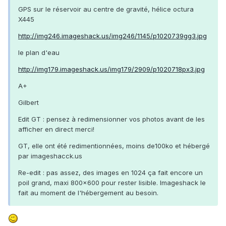
GPS sur le réservoir au centre de gravité, hélice octura
X445
http://img246.imageshack.us/img246/1145/p1020739gg3.jpg
le plan d'eau
http://img179.imageshack.us/img179/2909/p1020718px3.jpg
A+
Gilbert
Edit GT : pensez à redimensionner vos photos avant de les
afficher en direct merci!
GT, elle ont été redimentionnées, moins de100ko et hébergé
par imageshacck.us
Re-edit : pas assez, des images en 1024 ça fait encore un
poil grand, maxi 800x600 pour rester lisible. Imageshack le
fait au moment de l'hébergement au besoin.